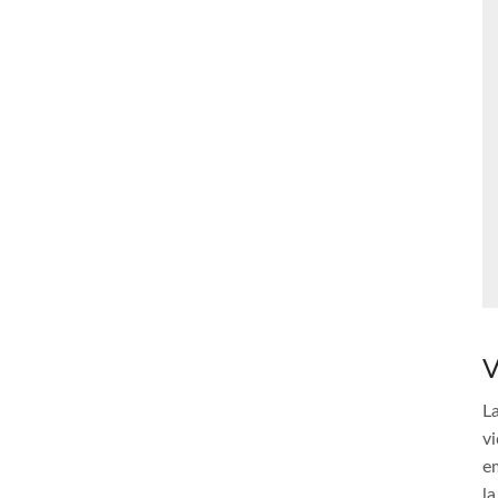
V
L
vi
e
la