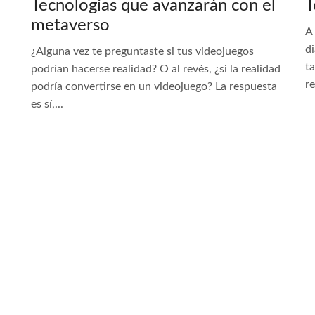
Tecnologías que avanzarán con el
T
metaverso
A 
di
¿Alguna vez te preguntaste si tus videojuegos
t
podrían hacerse realidad? O al revés, ¿si la realidad
r
podría convertirse en un videojuego? La respuesta
es sí,...