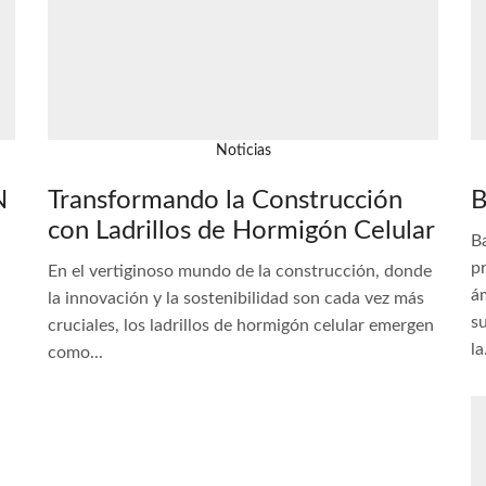
Noticias
N
Transformando la Construcción
B
con Ladrillos de Hormigón Celular
Ba
p
En el vertiginoso mundo de la construcción, donde
ám
l
la innovación y la sostenibilidad son cada vez más
s
cruciales, los ladrillos de hormigón celular emergen
la
como...