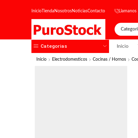
Inicio
Tienda
Nosotros
Noticias
Contacto
Llamanos
Categorias
Inicio
Inicio
Electrodomesticos
Cocinas / Hornos
Coc