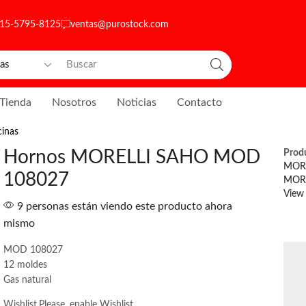
 15-5795-8125
ventas@purostock.com
Tienda
Nosotros
Noticias
Contacto
inas
Hornos MORELLI SAHO MOD
Prod
MOR
108027
MOR
View 
9 personas están viendo este producto ahora
mismo
MOD 108027
12 moldes
Gas natural
Wishlist
Please, enable Wishlist.