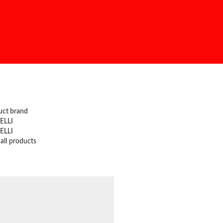
uct brand
ELLI
ELLI
all products