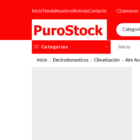
Inicio
Tienda
Nosotros
Noticias
Contacto
Llamanos
Categorias
Inicio
Inicio
Electrodomesticos
Climatización
Aire Ac